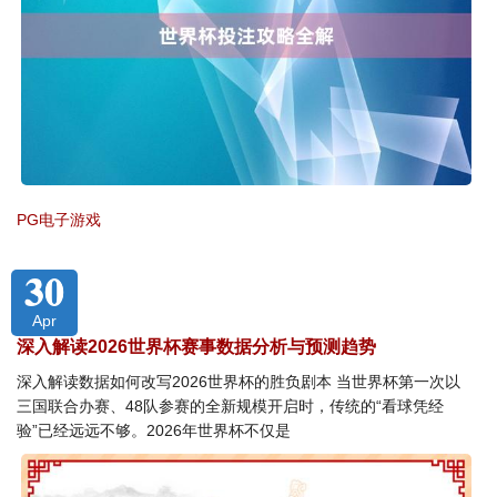
PG电子游戏
30
Apr
深入解读2026世界杯赛事数据分析与预测趋势
深入解读数据如何改写2026世界杯的胜负剧本 当世界杯第一次以
三国联合办赛、48队参赛的全新规模开启时，传统的“看球凭经
验”已经远远不够。2026年世界杯不仅是