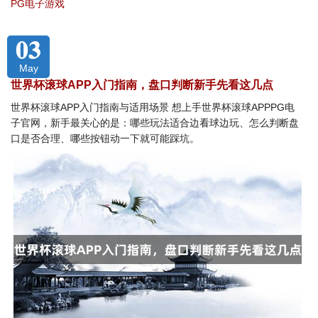
PG电子游戏
03
May
世界杯滚球APP入门指南，盘口判断新手先看这几点
世界杯滚球APP入门指南与适用场景 想上手世界杯滚球APPPG电
子官网，新手最关心的是：哪些玩法适合边看球边玩、怎么判断盘
口是否合理、哪些按钮动一下就可能踩坑。