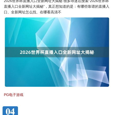
2026世界杯直播入口全新网址大揭秘 很多球迷在搜索“2026世界杯
直播入口全新网址大揭秘”，真正想知道的是：有哪些靠谱的直播入
口、全新网址怎么找、在哪看高清不
PG电子游戏
04