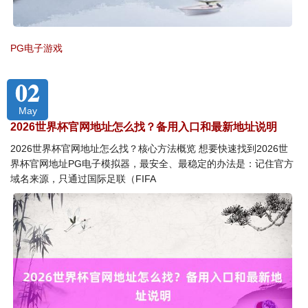
PG电子游戏
02
May
2026世界杯官网地址怎么找？备用入口和最新地址说明
2026世界杯官网地址怎么找？核心方法概览 想要快速找到2026世
界杯官网地址PG电子模拟器，最安全、最稳定的办法是：记住官方
域名来源，只通过国际足联（FIFA