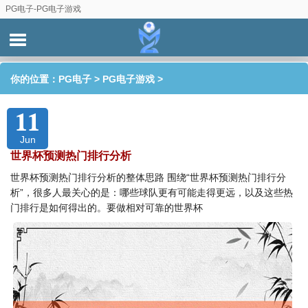
PG电子-PG电子游戏
你的位置：
PG电子
>
PG电子游戏
>
11
Jun
世界杯预测热门排行分析
世界杯预测热门排行分析的整体思路 围绕“世界杯预测热门排行分
析”，很多人最关心的是：哪些球队更有可能走得更远，以及这些热
门排行是如何得出的。要做相对可靠的世界杯