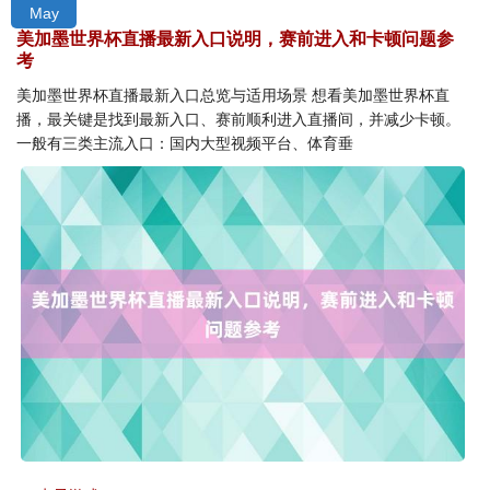
May
美加墨世界杯直播最新入口说明，赛前进入和卡顿问题参
考
美加墨世界杯直播最新入口总览与适用场景 想看美加墨世界杯直
播，最关键是找到最新入口、赛前顺利进入直播间，并减少卡顿。
一般有三类主流入口：国内大型视频平台、体育垂