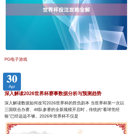
PG电子游戏
30
Apr
深入解读2026世界杯赛事数据分析与预测趋势
深入解读数据如何改写2026世界杯的胜负剧本 当世界杯第一次以
三国联合办赛、48队参赛的全新规模开启时，传统的“看球凭经
验”已经远远不够。2026年世界杯不仅是