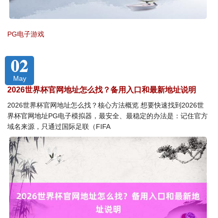
PG电子游戏
02
May
2026世界杯官网地址怎么找？备用入口和最新地址说明
2026世界杯官网地址怎么找？核心方法概览 想要快速找到2026世
界杯官网地址PG电子模拟器，最安全、最稳定的办法是：记住官方
域名来源，只通过国际足联（FIFA