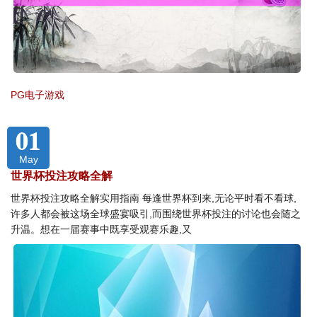
PG电子游戏
01
May
世界杯投注攻略全解
世界杯投注攻略全解实用指南 每逢世界杯到来,无论平时看不看球,
许多人都会被这场全球盛宴吸引,而围绕世界杯投注的讨论也会随之
升温。想在一届赛事中既享受观赛乐趣,又