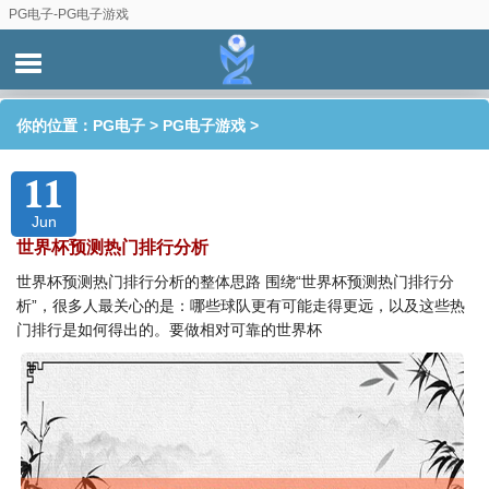
PG电子-PG电子游戏
你的位置：
PG电子
>
PG电子游戏
>
11
Jun
世界杯预测热门排行分析
世界杯预测热门排行分析的整体思路 围绕“世界杯预测热门排行分
析”，很多人最关心的是：哪些球队更有可能走得更远，以及这些热
门排行是如何得出的。要做相对可靠的世界杯