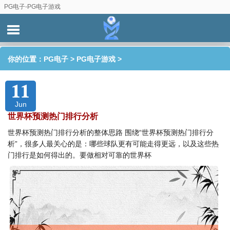
PG电子-PG电子游戏
你的位置：
PG电子
>
PG电子游戏
>
11
Jun
世界杯预测热门排行分析
世界杯预测热门排行分析的整体思路 围绕“世界杯预测热门排行分
析”，很多人最关心的是：哪些球队更有可能走得更远，以及这些热
门排行是如何得出的。要做相对可靠的世界杯