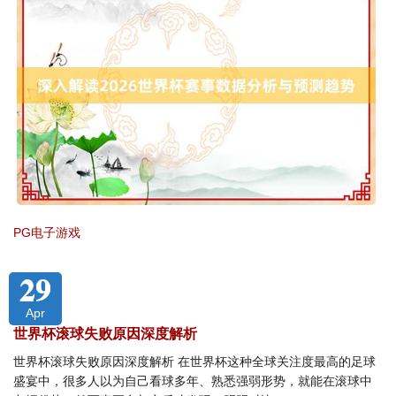
PG电子游戏
29
Apr
世界杯滚球失败原因深度解析
世界杯滚球失败原因深度解析 在世界杯这种全球关注度最高的足球
盛宴中，很多人以为自己看球多年、熟悉强弱形势，就能在滚球中