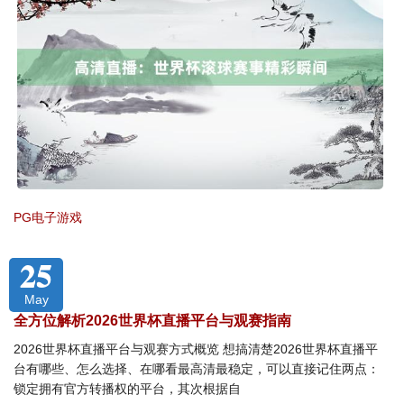
PG电子游戏
25
May
全方位解析2026世界杯直播平台与观赛指南
2026世界杯直播平台与观赛方式概览 想搞清楚2026世界杯直播平
台有哪些、怎么选择、在哪看最高清最稳定，可以直接记住两点：
锁定拥有官方转播权的平台，其次根据自