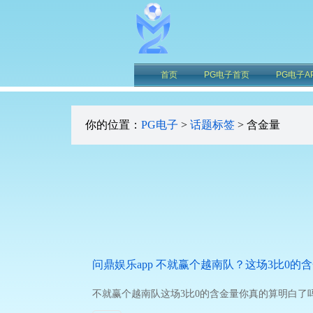
首页
PG电子首页
PG电子A
你的位置：
PG电子
>
话题标签
> 含金量
问鼎娱乐app 不就赢个越南队？这场3比0的
不就赢个越南队这场3比0的含金量你真的算明白了