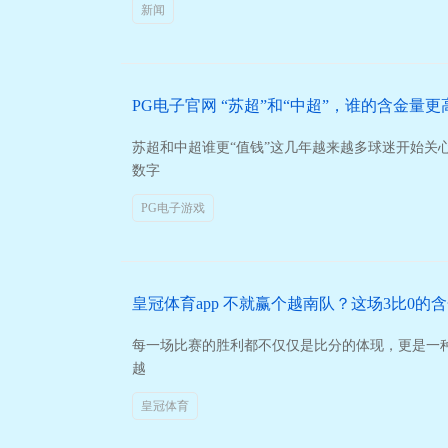
新闻
PG电子官网 “苏超”和“中超”，谁的含金
苏超和中超谁更“值钱”这几年越来越多球迷开始
数字
PG电子游戏
皇冠体育app 不就赢个越南队？这场3比0的
每一场比赛的胜利都不仅仅是比分的体现，更是一种
越
皇冠体育