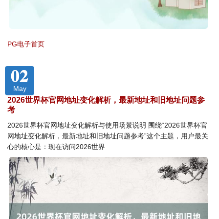
PG电子首页
02
May
2026世界杯官网地址变化解析，最新地址和旧地址问题参
考
2026世界杯官网地址变化解析与使用场景说明 围绕“2026世界杯官
网地址变化解析，最新地址和旧地址问题参考”这个主题，用户最关
心的核心是：现在访问2026世界