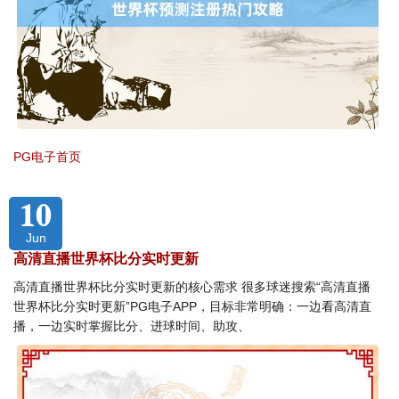
PG电子首页
10
Jun
高清直播世界杯比分实时更新
高清直播世界杯比分实时更新的核心需求 很多球迷搜索“高清直播
世界杯比分实时更新”PG电子APP，目标非常明确：一边看高清直
播，一边实时掌握比分、进球时间、助攻、