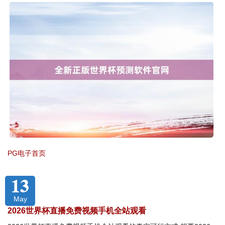
PG电子首页
13
May
2026世界杯直播免费视频手机全站观看