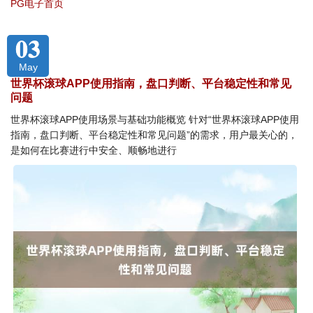
PG电子首页
03
May
世界杯滚球APP使用指南，盘口判断、平台稳定性和常见
问题
世界杯滚球APP使用场景与基础功能概览 针对“世界杯滚球APP使用
指南，盘口判断、平台稳定性和常见问题”的需求，用户最关心的，
是如何在比赛进行中安全、顺畅地进行