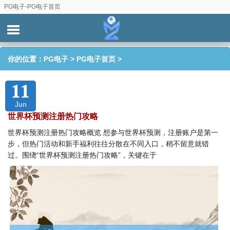
PG电子-PG电子首页
你的位置：
PG电子
>
PG电子首页
>
11
Jun
世界杯预测注册热门攻略
世界杯预测注册热门攻略概览 想参与世界杯预测，注册账户是第一
步，但热门活动和新手福利往往分散在不同入口，稍不留意就错
过。围绕“世界杯预测注册热门攻略”，关键在于