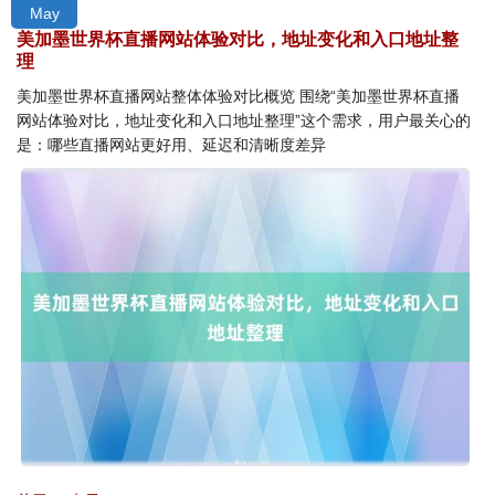
May
美加墨世界杯直播网站体验对比，地址变化和入口地址整
理
美加墨世界杯直播网站整体体验对比概览 围绕“美加墨世界杯直播
网站体验对比，地址变化和入口地址整理”这个需求，用户最关心的
是：哪些直播网站更好用、延迟和清晰度差异