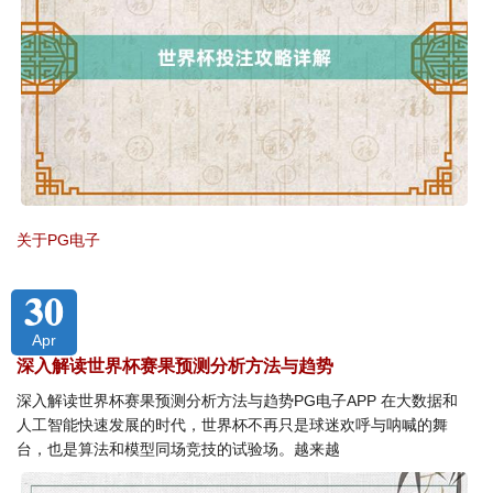
关于PG电子
30
Apr
深入解读世界杯赛果预测分析方法与趋势
深入解读世界杯赛果预测分析方法与趋势PG电子APP 在大数据和
人工智能快速发展的时代，世界杯不再只是球迷欢呼与呐喊的舞
台，也是算法和模型同场竞技的试验场。越来越