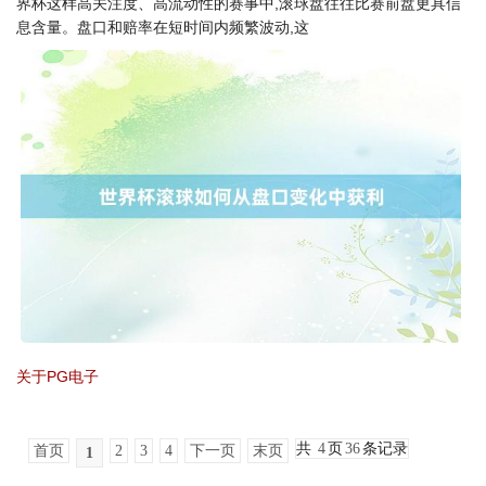
界杯这样高关注度、高流动性的赛事中,滚球盘往往比赛前盘更具信
息含量。盘口和赔率在短时间内频繁波动,这
关于PG电子
共
4
页
36
条记录
首页
2
3
4
下一页
末页
1