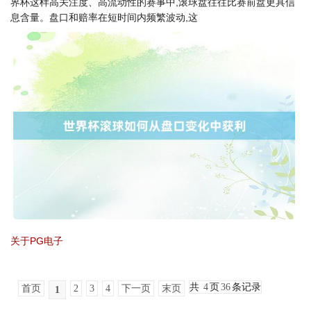
界杯这样高关注度、高流动性的赛事中,滚球盘往往比赛前盘更具信
息含量。盘口和赔率在短时间内频繁波动,这
关于PG电子
共
4
页
36
条记录
首页
2
3
4
下一页
末页
1