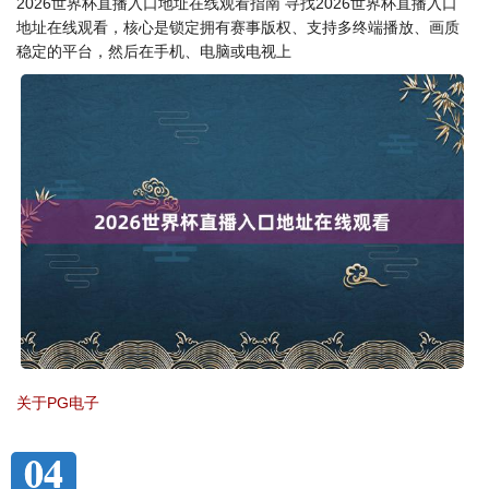
2026世界杯直播入口地址在线观看指南 寻找2026世界杯直播入口
地址在线观看，核心是锁定拥有赛事版权、支持多终端播放、画质
稳定的平台，然后在手机、电脑或电视上
关于PG电子
04