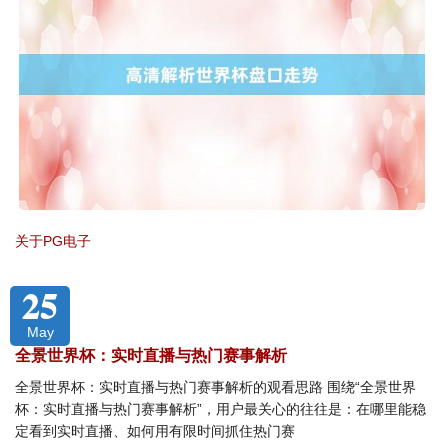
关于PG电子
25
May
全景世界杯：实时直播与热门赛事解析
全景世界杯：实时直播与热门赛事解析的观看思路 围绕“全景世界
杯：实时直播与热门赛事解析”，用户最关心的往往是：在哪里能稳
定看到实时直播、如何用有限时间抓住热门赛