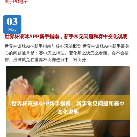
关于PG电子
03
May
世界杯滚球APP新手指南，新手常见问题和赛中变化说明
世界杯滚球APP新手指南与核心玩法概览 世界杯滚球APP新手最关
心的问题通常是：赛中怎么押注、变化那么快怎么看懂、会不会按
错。滚球就是在世界杯比赛进行中，对比分