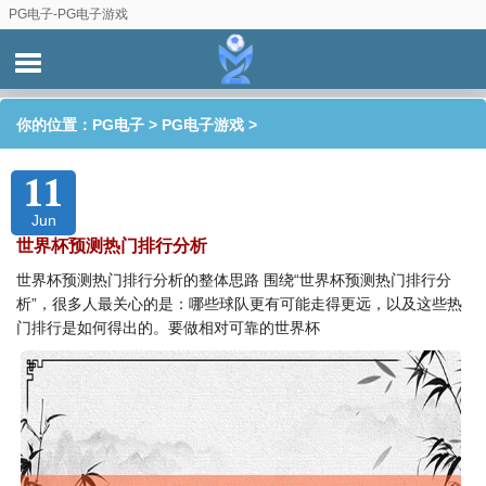
PG电子-PG电子游戏
你的位置：
PG电子
>
PG电子游戏
>
11
Jun
世界杯预测热门排行分析
世界杯预测热门排行分析的整体思路 围绕“世界杯预测热门排行分
析”，很多人最关心的是：哪些球队更有可能走得更远，以及这些热
门排行是如何得出的。要做相对可靠的世界杯