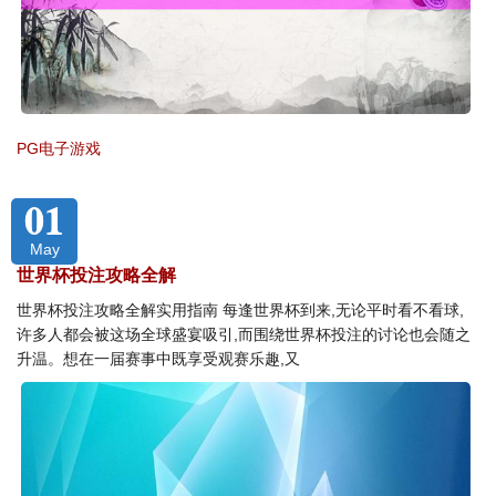
PG电子游戏
01
May
世界杯投注攻略全解
世界杯投注攻略全解实用指南 每逢世界杯到来,无论平时看不看球,
许多人都会被这场全球盛宴吸引,而围绕世界杯投注的讨论也会随之
升温。想在一届赛事中既享受观赛乐趣,又