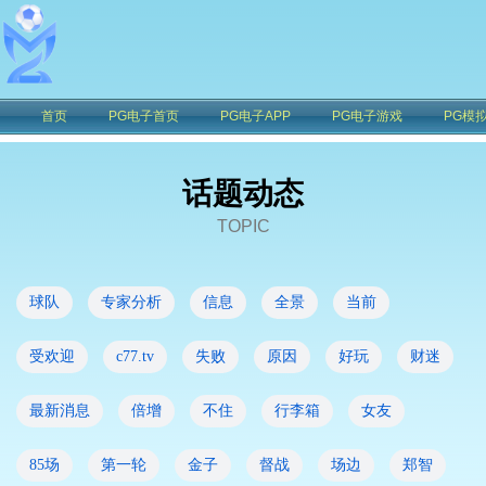
首页
PG电子首页
PG电子APP
PG电子游戏
PG模
话题动态
TOPIC
球队
专家分析
信息
全景
当前
受欢迎
c77.tv
失败
原因
好玩
财迷
最新消息
倍增
不住
行李箱
女友
85场
第一轮
金子
督战
场边
郑智