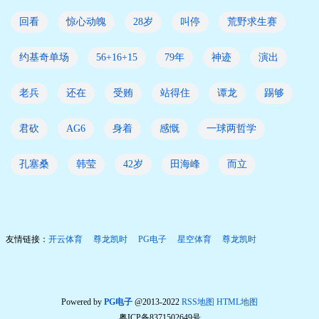
回看
惊心动魄
28岁
叫停
荒野求生赛
约基奇单场
56+16+15
79年
神迹
演出
老兵
还在
受贿
站得住
谭龙
踢够
君砍
AG6
身着
感慨
一球两哲学
孔塞桑
韩莹
42岁
田海峰
而立
友情链接：
开云体育
尊龙凯时
PG电子
星空体育
尊龙凯时
Powered by
PG电子
@2013-2022
RSS地图
HTML地图
粤ICP备8371502649号