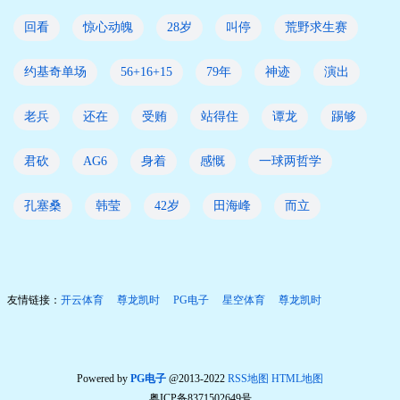
回看
惊心动魄
28岁
叫停
荒野求生赛
约基奇单场
56+16+15
79年
神迹
演出
老兵
还在
受贿
站得住
谭龙
踢够
君砍
AG6
身着
感慨
一球两哲学
孔塞桑
韩莹
42岁
田海峰
而立
友情链接：
开云体育
尊龙凯时
PG电子
星空体育
尊龙凯时
Powered by
PG电子
@2013-2022
RSS地图
HTML地图
粤ICP备8371502649号