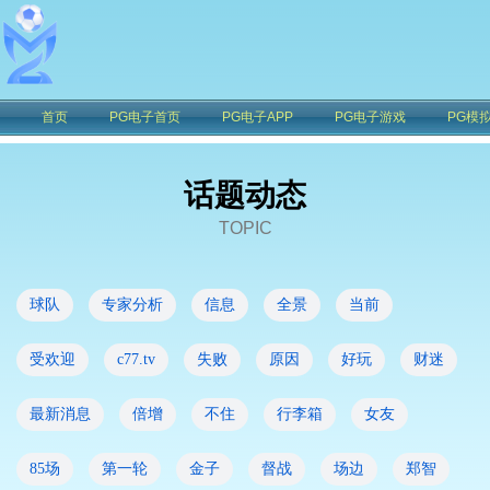
首页
PG电子首页
PG电子APP
PG电子游戏
PG模
话题动态
TOPIC
球队
专家分析
信息
全景
当前
受欢迎
c77.tv
失败
原因
好玩
财迷
最新消息
倍增
不住
行李箱
女友
85场
第一轮
金子
督战
场边
郑智