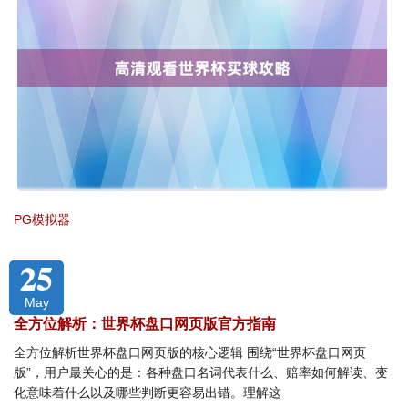
PG模拟器
25
May
全方位解析：世界杯盘口网页版官方指南
全方位解析世界杯盘口网页版的核心逻辑 围绕“世界杯盘口网页
版”，用户最关心的是：各种盘口名词代表什么、赔率如何解读、变
化意味着什么以及哪些判断更容易出错。理解这