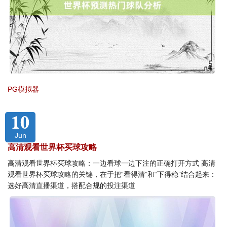
PG模拟器
10
Jun
高清观看世界杯买球攻略
高清观看世界杯买球攻略：一边看球一边下注的正确打开方式 高清
观看世界杯买球攻略的关键，在于把“看得清”和“下得稳”结合起来：
选好高清直播渠道，搭配合规的投注渠道