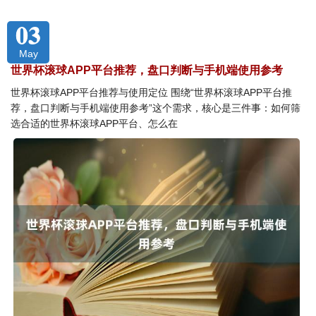
03
May
世界杯滚球APP平台推荐，盘口判断与手机端使用参考
世界杯滚球APP平台推荐与使用定位 围绕“世界杯滚球APP平台推
荐，盘口判断与手机端使用参考”这个需求，核心是三件事：如何筛
选合适的世界杯滚球APP平台、怎么在