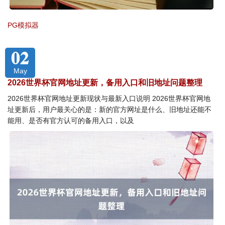
PG模拟器
02
May
2026世界杯官网地址更新，备用入口和旧地址问题整理
2026世界杯官网地址更新现状与最新入口说明 2026世界杯官网地
址更新后，用户最关心的是：新的官方网址是什么、旧地址还能不
能用、是否有官方认可的备用入口，以及