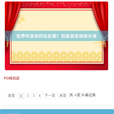
PG模拟器
共
4
页
36
条记录
首页
2
3
4
下一页
末页
1